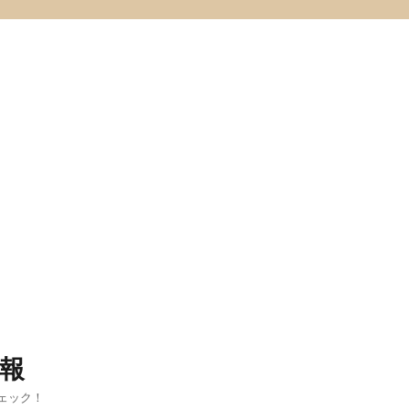
報
ェック！