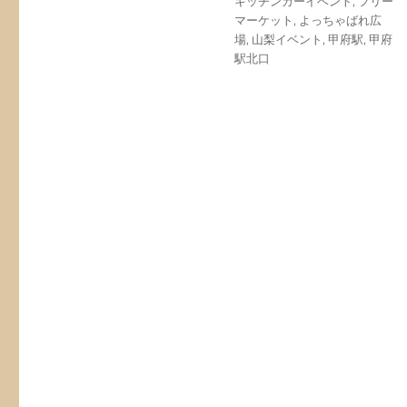
タ
キッチンカーイベント
,
フリー
グ
マーケット
,
よっちゃばれ広
場
,
山梨イベント
,
甲府駅
,
甲府
駅北口