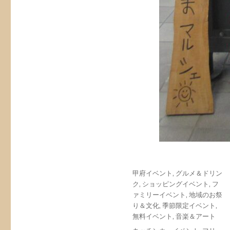
投
カ
甲府イベント
,
グルメ＆ドリン
稿
テ
ク
,
ショッピングイベント
,
フ
日:
ゴ
ァミリーイベント
,
地域のお祭
リ
り＆文化
,
季節限定イベント
,
ー
無料イベント
,
音楽＆アート