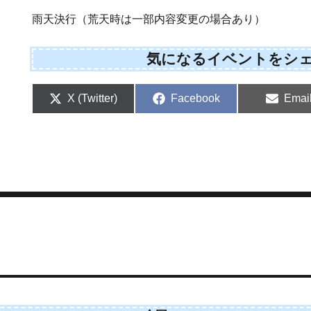
雨天決行（荒天時は一部内容変更の場合あり）
気になるイベントをシ
S
S
S
X (Twitter)
Facebook
Emai
h
h
h
a
a
a
r
r
r
e
e
e
o
o
o
n
n
n