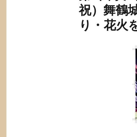
祝）舞鶴
り・花火