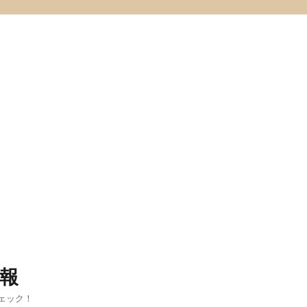
報
ェック！