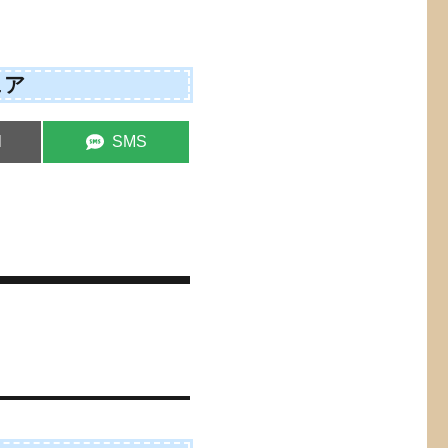
ェア
S
l
SMS
h
a
r
e
o
n