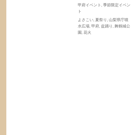
投
カ
甲府イベント
,
季節限定イベン
稿
テ
ト
日:
ゴ
タ
よさこい
,
夏祭り
,
山梨県庁噴
リ
グ
水広場
,
甲府
,
盆踊り
,
舞鶴城公
ー
園
,
花火